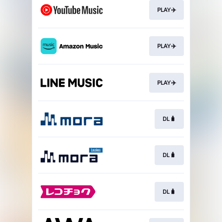
PLAY✈️
PLAY✈️
PLAY✈️
DL🧳
DL🧳
DL🧳