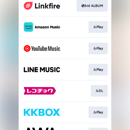
💿3rd ALBUM
♨Play
♨Play
♨Play
♨DL
♨Play