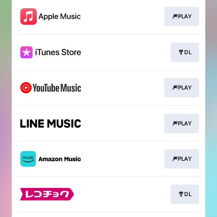
🎆PLAY
🎐DL
🎆PLAY
🎆PLAY
🎆PLAY
🎐DL