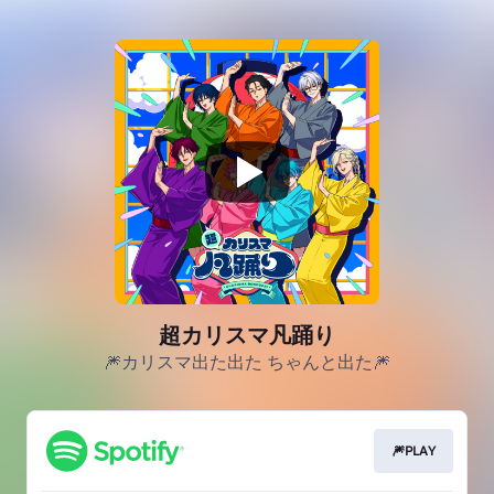
超カリスマ凡踊り
🎆カリスマ出た出た ちゃんと出た🎆
🎆PLAY